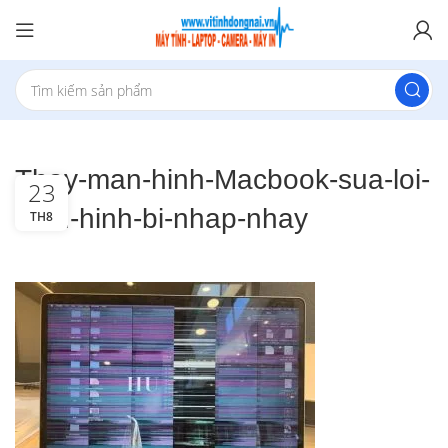
Thay-man-hinh-Macbook-sua-loi-
23
man-hinh-bi-nhap-nhay
TH8