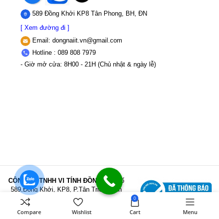
589 Đồng Khởi KP8 Tân Phong, BH, ĐN
[ Xem đường đi ]
Email:
dongnaiit.vn@gmail.com
Hotline : 089 808 7979
- Giờ mở cửa: 8H00 - 21H (Chủ nhật & ngày lễ)
CÔNG TY TNHH VI TÍNH ĐỒNG NAI
Số
589,Đồng Khởi, KP8, P.Tân Triều, Tỉnh
Đồng Nai
MST: 3603507123 Sở Kế
0
hoạch và Đầu tư Tỉnh Đồng Nai cấp ngày
Compare
Wishlist
Cart
Menu
22/11/2017
Điện thoại: 089 808 7979