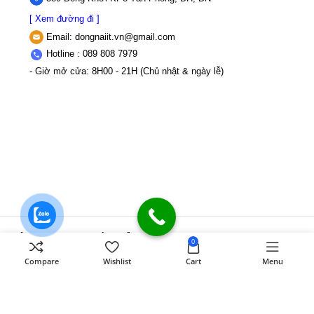
[ Xem đường đi ]
Email:
dongnaiit.vn@gmail.com
Hotline : 089 808 7979
- Giờ mở cửa: 8H00 - 21H (Chủ nhật & ngày lễ)
CÔNG TY TNHH VI TÍNH ĐỒNG NAI
Số
0
589,Đồng Khởi, KP8, P.Tân Triều, Tỉnh
Compare
Wishlist
Cart
Menu
Đồng Nai
MST: 3603507123 Sở Kế
hoạch và Đầu tư Tỉnh Đồng Nai cấp ngày
22/11/2017
Điện thoại: 089 808 7979
Mail:
dongnaiit.vn@gmail.com
Copyright
Vi Tính Đồng Nai