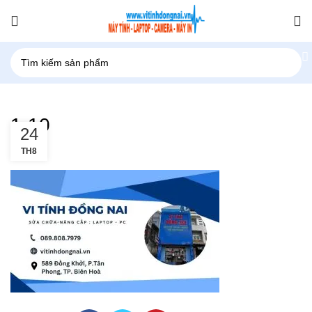
1-10
24
TH8