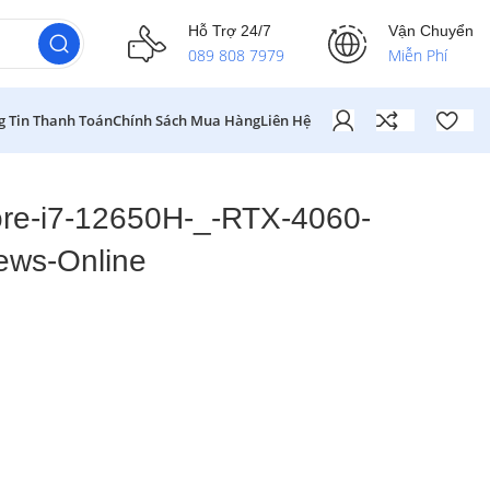
Hỗ Trợ 24/7
Vận Chuyển
089 808 7979
Miễn Phí
g Tin Thanh Toán
Chính Sách Mua Hàng
Liên Hệ
re-i7-12650H-_-RTX-4060-
ews-Online