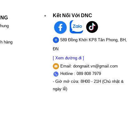
Kết Nối Với DNC
UNG
chung
589 Đồng Khởi KP8 Tân Phong, BH,
ch hàng
ĐN
[ Xem đường đi ]
Email:
dongnaiit.vn@gmail.com
Hotline : 089 808 7979
- Giờ mở cửa: 8H00 - 21H (Chủ nhật &
ngày lễ)