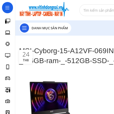
DANH MỤC SẢN PHẨM
MSI-Cyborg-15-A12VF-069IN-
24
_-16GB-ram-_-512GB-SSD-_-T
TH8