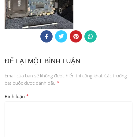
ĐỂ LẠI MỘT BÌNH LUẬN
Email của bạn sẽ không được hiển thị công khai.
Các trường
*
bắt buộc được đánh dấu
*
Bình luận