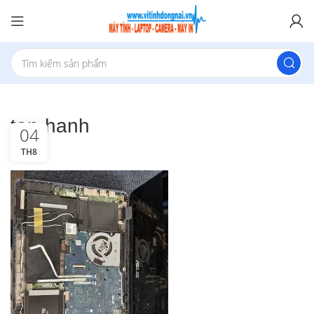
tan-hanh
04
TH8