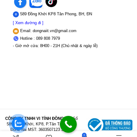
589 Đồng Khởi KP8 Tân Phong, BH, ĐN
[ Xem đường đi ]
Email:
dongnaiit.vn@gmail.com
Hotline : 089 808 7979
- Giờ mở cửa: 8H00 - 21H (Chủ nhật & ngày lễ)
CÔNG TY TNHH VI TÍNH ĐỒNG NAI
Số
589,Đồng Khởi, KP8, P.Tân Triều, Tỉnh
Đồng Nai
MST: 3603507123 Sở Kế
hoạch và Đầu tư Tỉnh Đồng Nai cấp ngày
0