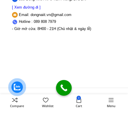
[ Xem đường đi ]
Email:
dongnaiit.vn@gmail.com
Hotline : 089 808 7979
- Giờ mở cửa: 8H00 - 21H (Chủ nhật & ngày lễ)
CÔNG TY TNHH VI TÍNH ĐỒNG NAI
Số
0
589,Đồng Khởi, KP8, P.Tân Triều, Tỉnh
Compare
Wishlist
Cart
Menu
Đồng Nai
MST: 3603507123 Sở Kế
hoạch và Đầu tư Tỉnh Đồng Nai cấp ngày
22/11/2017
Điện thoại: 089 808 7979
Mail:
dongnaiit.vn@gmail.com
Copyright
Vi Tính Đồng Nai