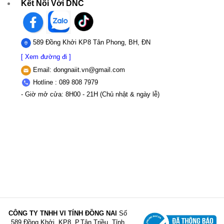
Kết Nối Với DNC
589 Đồng Khởi KP8 Tân Phong, BH, ĐN
[ Xem đường đi ]
Email:
dongnaiit.vn@gmail.com
Hotline : 089 808 7979
- Giờ mở cửa: 8H00 - 21H (Chủ nhật & ngày lễ)
CÔNG TY TNHH VI TÍNH ĐỒNG NAI
Số
589,Đồng Khởi, KP8, P.Tân Triều, Tỉnh