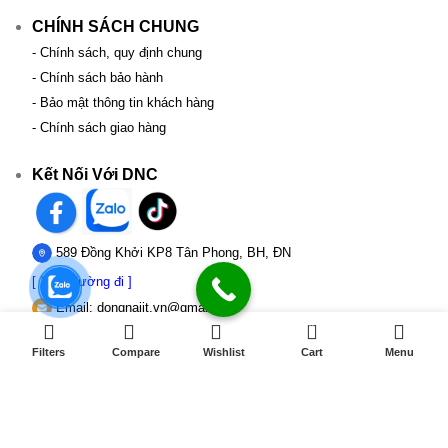
CHÍNH SÁCH CHUNG
- Chính sách, quy định chung
- Chính sách bảo hành
- Bảo mật thông tin khách hàng
- Chính sách giao hàng
Kết Nối Với DNC
589 Đồng Khởi KP8 Tân Phong, BH, ĐN
[ Xem đường đi ]
Email:
dongnaiit.vn@gmail.com
0
Hotline : 089 808 7979
Filters
Compare
Wishlist
Cart
Menu
- Giờ mở cửa: 8H00 - 21H (Chủ nhật & ngày lễ)