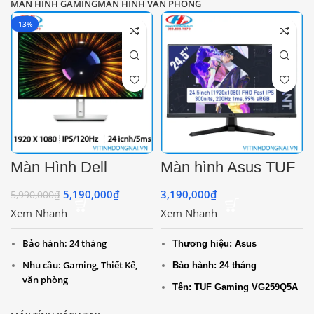
MÀN HÌNH GAMING
MÀN HÌNH VĂN PHÒNG
Đổi mới trong 30 ngày đầu
-13%
Màn Hình Dell
Màn hình Asus TUF
UltraSharp U2424H
Gaming VG259Q5A
(23.8 inch – FHD –
24.5 (FHD 1920 x
5,190,000
₫
3,190,000
₫
5,990,000
₫
IPS – 120Hz – 5ms
1080 Fast IPS
Xem Nhanh
Xem Nhanh
– DRR – TMDS –
200Hz 1 ms)
USB TypeC)
Bảo hành: 24 tháng
Thương hiệu: Asus
Nhu cầu: Gaming, Thiết Kế,
Bảo hành: 24 tháng
văn phòng
Tên: TUF Gaming VG259Q5A
Series: TUF