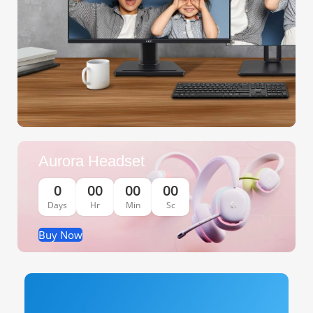
Aurora Headset
0
00
00
00
Days
Hr
Min
Sc
Buy Now