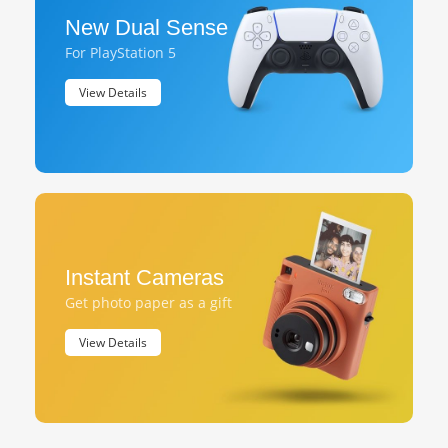
New Dual Sense
For PlayStation 5
View Details
Instant Cameras
Get photo paper as a gift
View Details