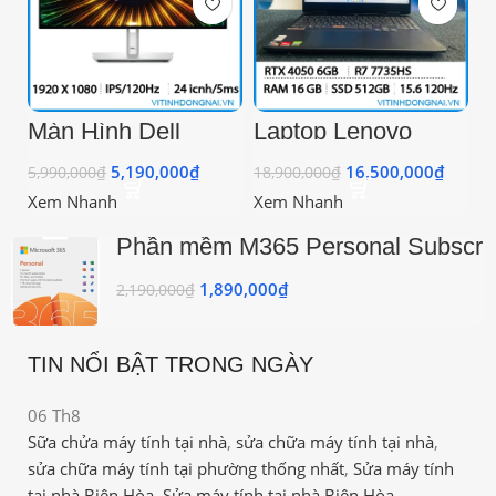
Màn Hình Dell
Laptop Lenovo
UltraSharp U2424H
Ideapad Gaming 3
(23.8 inch – FHD –
CPU Ryzen7-
5,190,000
₫
16,500,000
₫
5,990,000
₫
18,900,000
₫
IPS – 120Hz – 5ms
7735HS I 16GB
– DRR – TMDS –
DDR5 4800 I
Xem Nhanh
Xem Nhanh
USB TypeC)
512GB NVMe I
RTX™ 4050 6GB
Phần mềm M365 Personal Subscr
DDR6 I 15.6” FHD
120Hz 250 Nits I
PK Lic 1YR Online APAC EM
Pin 56/60 I WIN 11
ESD EP2-32313 l Key điện tử
1,890,000
₫
2,190,000
₫
TIN NỔI BẬT TRONG NGÀY
06
Th8
0
Sữa chửa máy tính tại nhà
,
sửa chữa máy tính tại nhà
,
Sữ
sửa chữa máy tính tại phường thống nhất
,
Sửa máy tính
sử
tại nhà Biên Hòa
,
Sửa máy tính tại nhà Biên Hòa
tạ