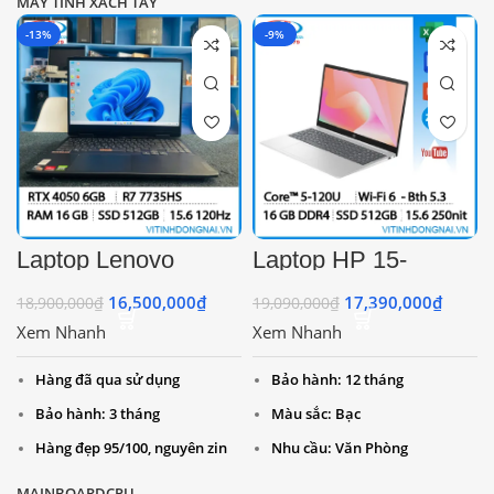
MÁY TÍNH XÁCH TAY
Màu sắc: Đen
-13%
-9%
Nhu cầu: Gaming
Laptop Lenovo
Laptop HP 15-
Ideapad Gaming 3
fd1045TU 9Z2X1PA
CPU Ryzen7-
Intel Core 5 120U |
16,500,000
₫
17,390,000
₫
18,900,000
₫
19,090,000
₫
7735HS I 16GB
16GB | 512GB | Intel
Xem Nhanh
Xem Nhanh
DDR5 4800 I 512GB
Arc | 15.6 inch FHD |
NVMe I RTX™ 4050
Win 11 | Bạc
6GB DDR6 I 15.6”
Hàng đã qua sử dụng
Bảo hành: 12 tháng
FHD 120Hz 250 Nits
Bảo hành: 3 tháng
Màu sắc: Bạc
I Pin 56/60 I WIN 11
Hàng đẹp 95/100, nguyên zin
Nhu cầu: Văn Phòng
Nhu cầu: Gaming, Thiết Kế,
MAINBOARD
CPU