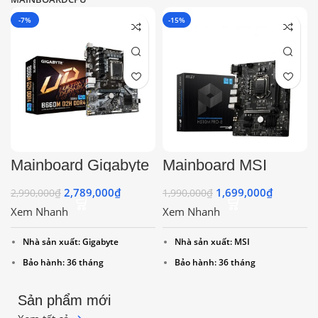
văn phòng
-7%
-15%
Mainboard Gigabyte
Mainboard MSI
B660M D2H DDR4
H510M PRO-E
SK 1700
Chính Hãng
2,789,000
₫
1,699,000
₫
2,990,000
₫
1,990,000
₫
Xem Nhanh
Xem Nhanh
Nhà sản xuất: Gigabyte
Nhà sản xuất: MSI
Bảo hành: 36 tháng
Bảo hành: 36 tháng
Sản phẩm mới