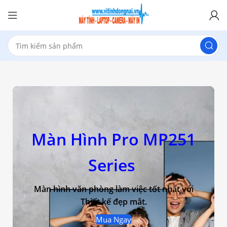
Màn Hình Pro MP251
Series
Màn hình văn phòng làm việc tốt nhất với
Thiết kế đẹp mắt.
Mua Ngay