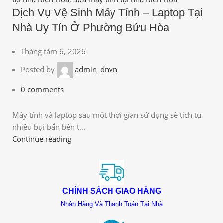
Dịch Vụ Vệ Sinh Máy Tính – Laptop Tại
D
Nhà Uy Tín Ở Phường Bửu Hòa
N
Tháng tám 6, 2026
Posted by
admin_dnvn
0
comments
Máy tính và laptop sau một thời gian sử dụng sẽ tích tụ
Má
nhiều bụi bẩn bên t...
nh
Continue reading
Co
CHÍNH SÁCH GIAO HÀNG
Nhận Hàng Và Thanh Toán Tại Nhà