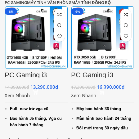
PC GAMING
MÁY TÍNH VĂN PHÒNG
MÁY TÍNH ĐỒNG BỘ
-8%
-6%
PC Gaming i3
PC Gaming i3
12100F | GTX1650
12100F | RTX 3050
4GB | H610M |
6GB | H610M |
13,290,000
₫
16,390,000
₫
14,390,000
₫
17,390,000
₫
16GB DDR4 |
16GB DDR4 |
Xem Nhanh
Xem Nhanh
256GB SSD | 500W
256GB Nvme |
| 24.5 Icnh
550W | 24.5 Icnh
Full new trừ vga cũ
Máy bảo hành 36 tháng
Bảo hành 36 tháng, Vga cũ
Màn hình bảo hành 24 tháng
bảo hành 3 tháng
Đổi mới trong 30 ngày đầu
Màn hình bảo hành 24 tháng