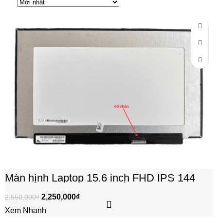
-12%
Màn hình Laptop 15.6 inch FHD IPS 144
Hz, mỏng, 40 chân, full viền, không tai
2,250,000
₫
2,550,000
₫
Xem Nhanh