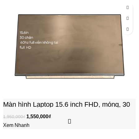
-21%
Màn hình Laptop 15.6 inch FHD, mỏng, 30
chân, full viền, không tai
1,550,000
₫
1,950,000
₫
Xem Nhanh