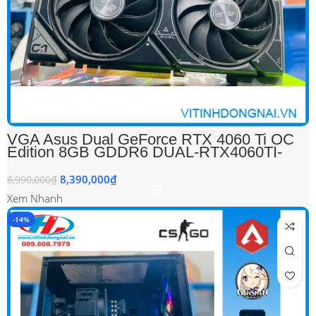
VGA Asus Dual GeForce RTX 4060 Ti OC
Edition 8GB GDDR6 DUAL-RTX4060TI-
O8G ( Cũ)
8,390,000
₫
8,990,000
₫
Xem Nhanh
-14%