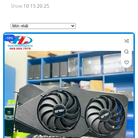
Show
10
15
20
25
-18%