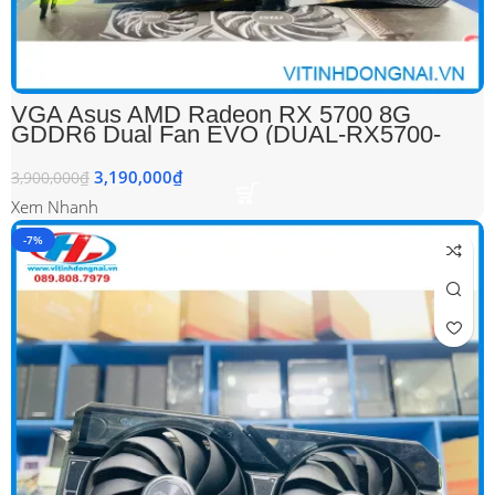
VGA Asus AMD Radeon RX 5700 8G
GDDR6 Dual Fan EVO (DUAL-RX5700-
O8G-EVO) (Cũ)
3,190,000
₫
3,900,000
₫
Xem Nhanh
-7%