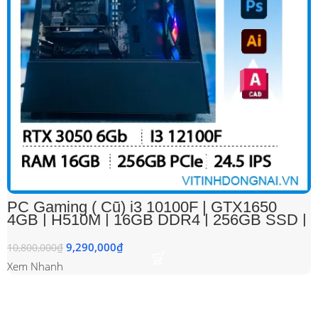
PC Gaming ( Cũ) i3 10100F | GTX1650
4GB | H510M | 16GB DDR4 | 256GB SSD |
500W | 24 Icnh
9,290,000
₫
10,800,000
₫
Xem Nhanh