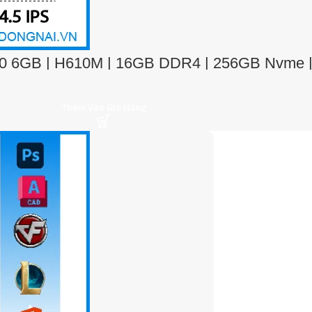
0 6GB | H610M | 16GB DDR4 | 256GB Nvme | 
Thêm Vào Giỏ Hàng