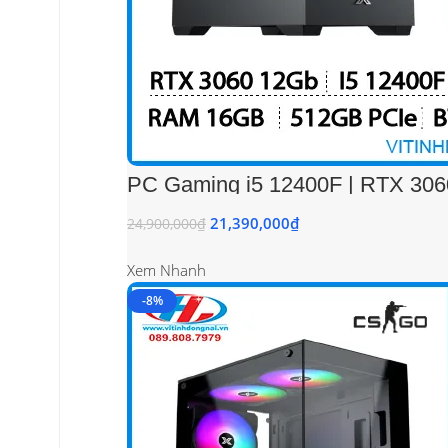
PC Gaming i5 12400F | RTX 30
21,390,000
₫
24,900,000
₫
Xem Nhanh
-8%