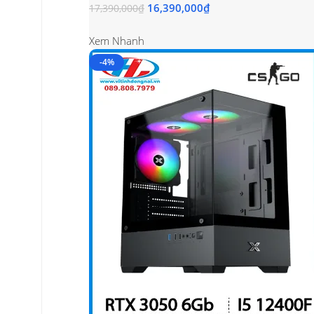
16,390,000
₫
17,390,000
₫
Xem Nhanh
-4%