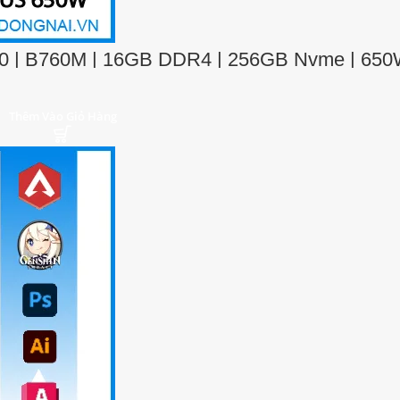
60 | B760M | 16GB DDR4 | 256GB Nvme | 65
Thêm Vào Giỏ Hàng