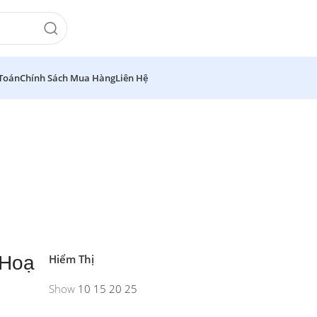
 Toán
Chính Sách Mua Hàng
Liên Hệ
Hiểm Thị
 Hoạ
Show
10
15
20
25