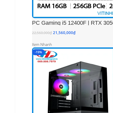
PC Gaming i5 12400F | RTX 305
21,560,000
₫
22,560,000
₫
Xem Nhanh
-19%