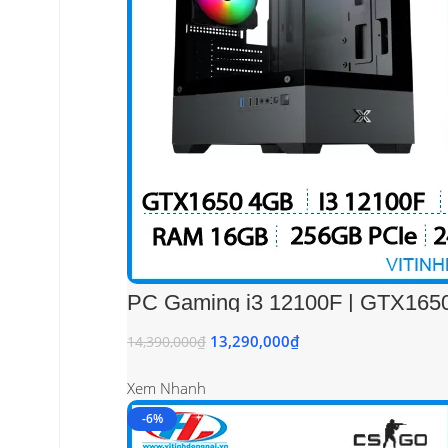
PC Gaming i3 12100F | GTX1650
13,290,000
₫
14,390,000
₫
Xem Nhanh
-6%