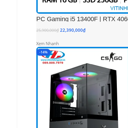
PC Gaming i5 13400F | RTX 40
22,390,000
₫
25,900,000
₫
Xem Nhanh
-14%