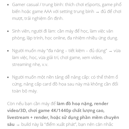
Gamer casual / trung bình: thích chơi eSports, game phổ
biến hoặc game AAA với setting trung bình → đủ để chơi
mượt, trải nghiệm ổn định.
Sinh viên, người đi làm: cần máy để học, làm việc văn
phòng, lập trình, học online, đa nhiệm nhiều ứng dụng.
Người muốn máy “đa năng – tiết kiệm – đủ dùng” → vừa
làm việc, học, vừa giải trí, chơi game, xem video,
streaming nhẹ, v.v.
Người muốn một nền tảng dễ nâng cấp: có thể thêm ổ
cứng, nâng cấp card đồ họa sau này mà không cần đổi
toàn bộ máy.
Còn nếu bạn cần máy để
làm đồ hoạ nặng, render
video/3D, chơi game 4K/1440p chất lượng cao,
livestream + render, hoặc sử dụng phần mềm chuyên
sâu
→ build này là “điểm xuất phát”, bạn nên cân nhắc