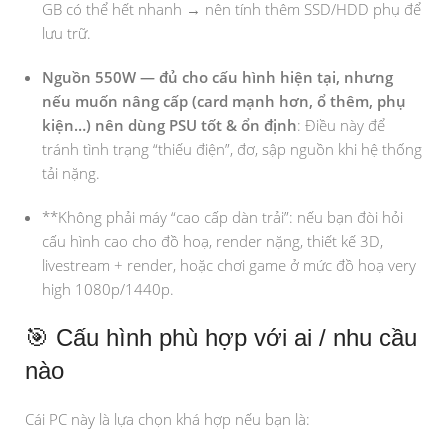
GB có thể hết nhanh → nên tính thêm SSD/HDD phụ để
lưu trữ.
Nguồn 550W — đủ cho cấu hình hiện tại, nhưng
nếu muốn nâng cấp (card mạnh hơn, ổ thêm, phụ
kiện…) nên dùng PSU tốt & ổn định
: Điều này để
tránh tình trạng “thiếu điện”, đơ, sập nguồn khi hệ thống
tải nặng.
**Không phải máy “cao cấp dàn trải”: nếu bạn đòi hỏi
cấu hình cao cho đồ hoạ, render nặng, thiết kế 3D,
livestream + render, hoặc chơi game ở mức đồ hoạ very
high 1080p/1440p.
🎯 Cấu hình phù hợp với ai / nhu cầu
nào
Cái PC này là lựa chọn khá hợp nếu bạn là: