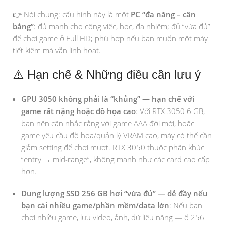
👉 Nói chung: cấu hình này là một
PC “đa năng – cân
bằng”
: đủ mạnh cho công việc, học, đa nhiệm; đủ “vừa đủ”
để chơi game ở Full HD; phù hợp nếu bạn muốn một máy
tiết kiệm mà vẫn linh hoạt.
⚠️ Hạn chế & Những điều cần lưu ý
GPU 3050 không phải là “khủng” — hạn chế với
game rất nặng hoặc đồ họa cao
: Với RTX 3050 6 GB,
bạn nên cân nhắc rằng với game AAA đời mới, hoặc
game yêu cầu đồ họa/quản lý VRAM cao, máy có thể cần
giảm setting để chơi mượt. RTX 3050 thuộc phân khúc
“entry → mid-range”, không mạnh như các card cao cấp
hơn.
Dung lượng SSD 256 GB hơi “vừa đủ” — dễ đầy nếu
bạn cài nhiều game/phần mềm/data lớn
: Nếu bạn
chơi nhiều game, lưu video, ảnh, dữ liệu nặng — ổ 256