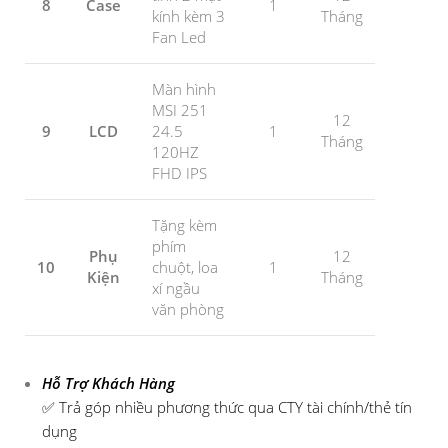
8
Case
1
kính kèm 3
Tháng
Fan Led
Màn hình
MSI 251
12
9
LCD
24.5
1
Tháng
120HZ
FHD IPS
Tặng kèm
phím
Phụ
12
10
chuột, loa
1
Kiện
Tháng
xí ngầu
văn phòng
Hỗ Trợ Khách Hàng
✅ Trả góp nhiều phương thức qua CTY tài chính/thẻ tín
dụng