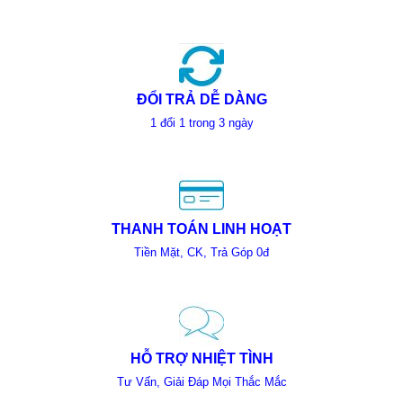
học 
Chưa bao
giải t
gồm màn
nhẹ
hình, phím
chuột
ĐỔI TRẢ DỄ DÀNG
1 đổi 1 trong 3 ngày
THANH TOÁN LINH HOẠT
Tiền Mặt, CK, Trả Góp 0đ
HỖ TRỢ NHIỆT TÌNH
Tư Vấn, Giải Đáp Mọi Thắc Mắc