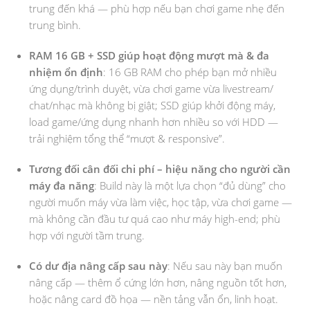
trung đến khá — phù hợp nếu bạn chơi game nhẹ đến
trung bình.
RAM 16 GB + SSD giúp hoạt động mượt mà & đa
nhiệm ổn định
: 16 GB RAM cho phép bạn mở nhiều
ứng dụng/trình duyệt, vừa chơi game vừa livestream/
chat/nhạc mà không bị giật; SSD giúp khởi động máy,
load game/ứng dụng nhanh hơn nhiều so với HDD —
trải nghiệm tổng thể “mượt & responsive”.
Tương đối cân đối chi phí – hiệu năng cho người cần
máy đa năng
: Build này là một lựa chọn “đủ dùng” cho
người muốn máy vừa làm việc, học tập, vừa chơi game —
mà không cần đầu tư quá cao như máy high-end; phù
hợp với người tầm trung.
Có dư địa nâng cấp sau này
: Nếu sau này bạn muốn
nâng cấp — thêm ổ cứng lớn hơn, nâng nguồn tốt hơn,
hoặc nâng card đồ họa — nền tảng vẫn ổn, linh hoạt.