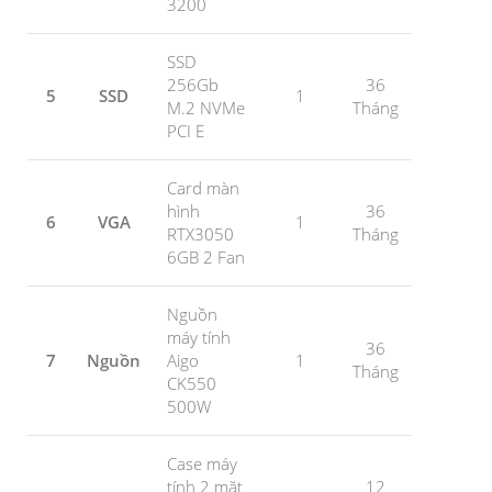
3200
SSD
256Gb
36
5
SSD
1
M.2 NVMe
Tháng
PCI E
Card màn
hình
36
6
VGA
1
RTX3050
Tháng
6GB 2 Fan
Nguồn
máy tính
36
7
Nguồn
Aigo
1
Tháng
CK550
500W
Case máy
tính 2 mặt
12