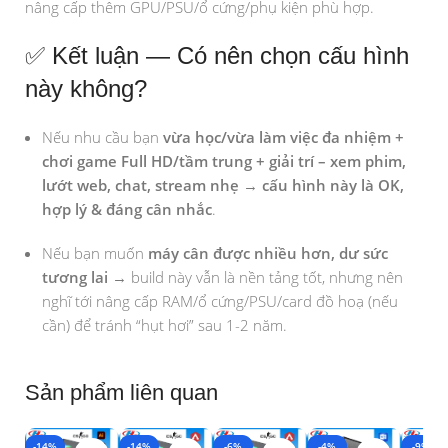
nâng cấp thêm GPU/PSU/ổ cứng/phụ kiện phù hợp.
✅ Kết luận — Có nên chọn cấu hình
này không?
Nếu nhu cầu bạn
vừa học/vừa làm việc đa nhiệm +
chơi game Full HD/tầm trung + giải trí – xem phim,
lướt web, chat, stream nhẹ
→
cấu hình này là OK,
hợp lý & đáng cân nhắc
.
Nếu bạn muốn
máy cân được nhiều hơn, dư sức
tương lai
→ build này vẫn là nền tảng tốt, nhưng nên
nghĩ tới nâng cấp RAM/ổ cứng/PSU/card đồ hoạ (nếu
cần) để tránh “hụt hơi” sau 1-2 năm.
Sản phẩm liên quan
-14%
-14%
-6%
-4%
-9%