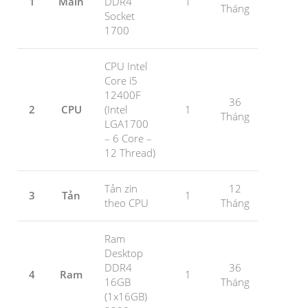
1
Main
DDR4
1
Tháng
Socket
1700
CPU Intel
Core i5
12400F
36
2
CPU
(Intel
1
Tháng
LGA1700
– 6 Core –
12 Thread)
Tản zin
12
3
Tản
1
theo CPU
Tháng
Ram
Desktop
DDR4
36
4
Ram
1
16GB
Tháng
(1x16GB)