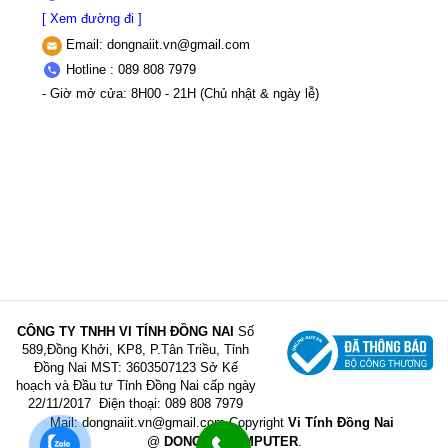
[ Xem đường đi ]
Email:
dongnaiit.vn@gmail.com
Hotline : 089 808 7979
- Giờ mở cửa: 8H00 - 21H (Chủ nhật & ngày lễ)
CÔNG TY TNHH VI TÍNH ĐỒNG NAI
Số
589,Đồng Khởi, KP8, P.Tân Triều, Tỉnh
Đồng Nai
MST: 3603507123 Sở Kế
hoạch và Đầu tư Tỉnh Đồng Nai cấp ngày
22/11/2017
Điện thoại: 089 808 7979
Mail:
dongnaiit.vn@gmail.com
Copyright
Vi Tính Đồng Nai
@
DONGNAICOMPUTER
.