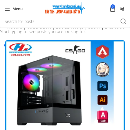
0
Menu
0
₫
GB | H610M | 16GB DDR4 | 256GB Nvme | 550W | 24.5 Icnh
Start typing to see posts you are looking for.
-4%