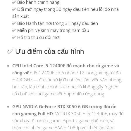
✅ Bảo hành chính hãng
✅ Đổi mới ngay trong 30 ngày đầu tiên nếu lỗi do nhà
sản xuất
✅ Bảo Hành tận nơi trong 31 ngày đầu tiên
✅ Miễn phí vệ sinh máy trong năm đầu
✅ Hỗ trợ thu cũ đổi mới
✅ Ưu điểm của cấu hình
CPU
Intel Core i5‑12400F
đủ mạnh cho cả game và
công việc
: i5-12400F có 6 nhân / 12 luồng, xung tối đa
~ 4.4 GHz — đủ sức xử lý đa nhiệm, làm việc văn phòng,
học tập, lập trình, chỉnh sửa nhẹ, và không gây “nghẽn
cổ chai” khi chơi game kết hợp nhiều ứng dụng.
GPU NVIDIA GeForce RTX 3050 6 GB tương đối ổn
cho gaming Full HD
: Với RTX 3050 + i5-12400F, máy đủ
sức chạy tốt nhiều game eSports, game phổ biến, và
thậm chí nhiều game AAA ở 1080p với thiết lập tầm