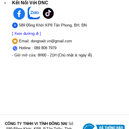
Kết Nối Với DNC
589 Đồng Khởi KP8 Tân Phong, BH, ĐN
[ Xem đường đi ]
Email:
dongnaiit.vn@gmail.com
Hotline : 089 808 7979
- Giờ mở cửa: 8H00 - 21H (Chủ nhật & ngày lễ)
CÔNG TY TNHH VI TÍNH ĐỒNG NAI
Số
589,Đồng Khởi, KP8, P.Tân Triều, Tỉnh