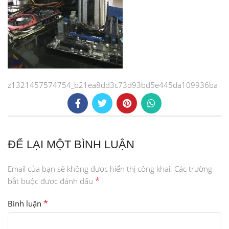
z1321457574754_b21ea8dd3c73d93bd5e445da109936ba
ĐỂ LẠI MỘT BÌNH LUẬN
Email của bạn sẽ không được hiển thị công khai.
Các trường
*
bắt buộc được đánh dấu
*
Bình luận