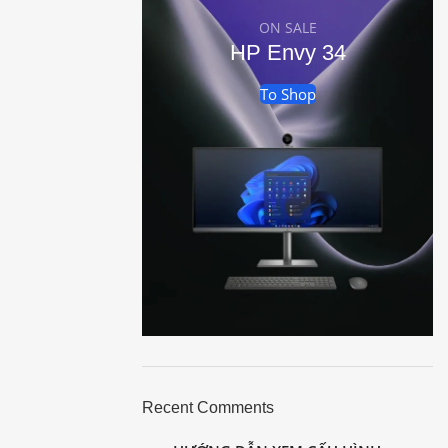
ON SALE
HP Envy 34
To Shop
Recent Comments