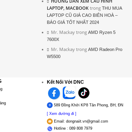
HƯỚNG DẪN XEM CẤU HÌNH
LAPTOP, MACBOOK
trong
THU MUA
LAPTOP CŨ GIÁ CAO BIÊN HOÀ –
BÁO GIÁ TỐT NHẤT 2024
Mr. Mackay
trong
AMD Ryzen 5
7600X
Mr. Mackay
trong
AMD Radeon Pro
W5500
G
Kết Nối Với DNC
ng
hàng
589 Đồng Khởi KP8 Tân Phong, BH, ĐN
[ Xem đường đi ]
Email:
dongnaiit.vn@gmail.com
Hotline : 089 808 7979