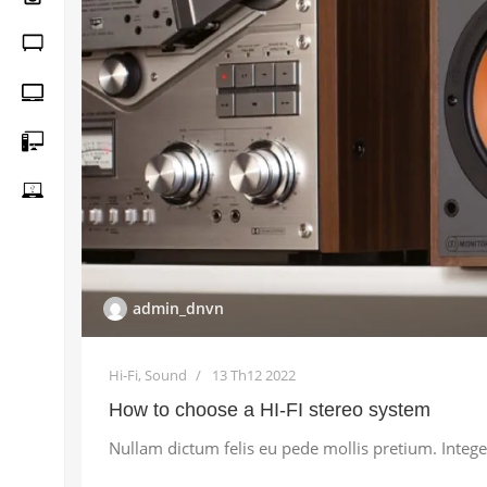
admin_dnvn
Hi-Fi
,
Sound
13 Th12 2022
How to choose a HI-FI stereo system
Nullam dictum felis eu pede mollis pretium. Inte