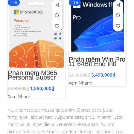
-14%
-13%
Phần mềm Win Pro
11 64Bit Eng Intl
1pk DSP OEI DVD
Phần mềm M365
3,490,000
₫
3,990,000
₫
Personal Subscr
PK Lic 1YR Online
Xem Nhanh
APAC EM ESD
1,890,000
₫
2,190,000
₫
EP2-32313 l Key
điện tử
Xem Nhanh
Nulla consequat massa quis enim. Donec pede justo,
fringilla vel, aliquet nec, vulputate eget, arcu. In enim justo,
rhoncus ut, imperdiet a, venenatis vitae, justo. Nullam
dictum felis eu pede mollis pretium. Integer tincidunt. Cras