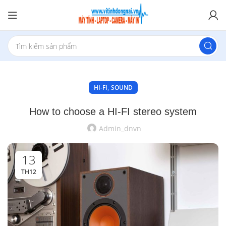
,
HI-FI
SOUND
How to choose a HI-FI stereo system
Admin_dnvn
13
TH12