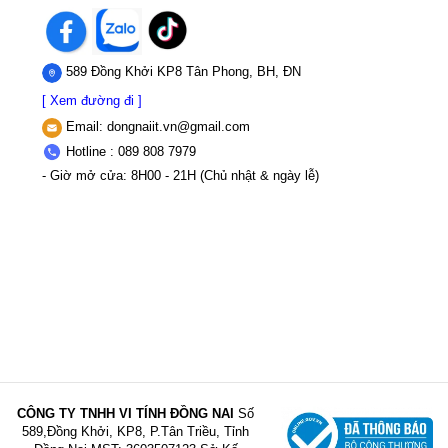
589 Đồng Khởi KP8 Tân Phong, BH, ĐN
[ Xem đường đi ]
Email:
dongnaiit.vn@gmail.com
Hotline : 089 808 7979
- Giờ mở cửa: 8H00 - 21H (Chủ nhật & ngày lễ)
CÔNG TY TNHH VI TÍNH ĐỒNG NAI
Số
589,Đồng Khởi, KP8, P.Tân Triều, Tỉnh