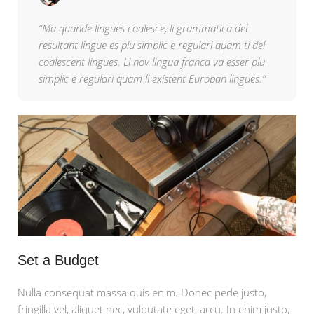
“Ma quande lingues coalesce, li grammatica del
resultant lingue es plu simplic e regulari quam ti del
coalescent lingues. Li nov lingua franca va esser plu
simplic e regulari quam li existent Europan lingues.”
Set a Budget
Nulla consequat massa quis enim. Donec pede justo,
fringilla vel, aliquet nec, vulputate eget, arcu. In enim justo,