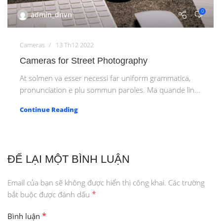
0
admin_dnvn
Cameras
13 Th12 2022
Cameras for Street Photography
At solmen va esser necessi far uniform grammatica,
pronunciation e plu sommun paroles. Ma quande lin...
Continue Reading
ĐỂ LẠI MỘT BÌNH LUẬN
Email của bạn sẽ không được hiển thị công khai.
Các trường
*
bắt buộc được đánh dấu
*
Bình luận