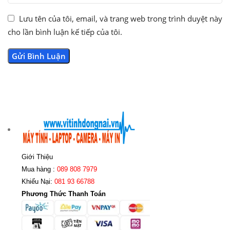
Lưu tên của tôi, email, và trang web trong trình duyệt này
cho lần bình luận kế tiếp của tôi.
Giới Thiệu
Mua hàng :
089 808 7979
Khiếu Nại:
081 93 66788
Phương Thức Thanh Toán