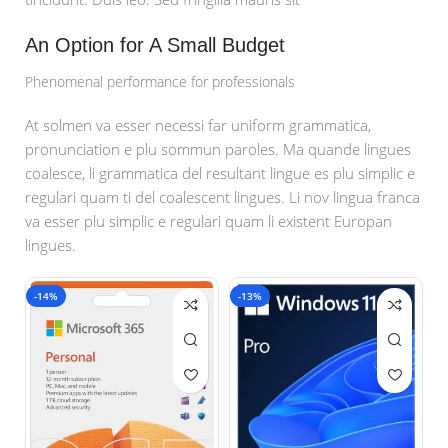
An Option for A Small Budget
Phenomenal performance for professionals
At solmen va esser necessi far uniform grammatica,
pronunciation e plu sommun paroles. Ma quande lingues
coalesce, li grammatica del resultant lingue es plu simplic e
regulari quam ti del coalescent lingues. Li nov lingua franca
va esser plu simplic e regulari quam li existent Europan
lingues.
-14%
-13%