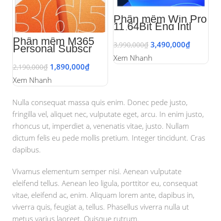
Phần mềm Win Pro
11 64Bit Eng Intl
1pk DSP OEI DVD
Phần mềm M365
3,490,000
₫
3,990,000
₫
Personal Subscr
PK Lic 1YR Online
Xem Nhanh
APAC EM ESD
1,890,000
₫
2,190,000
₫
EP2-32313 l Key
điện tử
Xem Nhanh
Nulla consequat massa quis enim. Donec pede justo,
fringilla vel, aliquet nec, vulputate eget, arcu. In enim justo,
rhoncus ut, imperdiet a, venenatis vitae, justo. Nullam
dictum felis eu pede mollis pretium. Integer tincidunt. Cras
dapibus.
Vivamus elementum semper nisi. Aenean vulputate
eleifend tellus. Aenean leo ligula, porttitor eu, consequat
vitae, eleifend ac, enim. Aliquam lorem ante, dapibus in,
viverra quis, feugiat a, tellus. Phasellus viverra nulla ut
metus varius laoreet. Quisque rutrum.