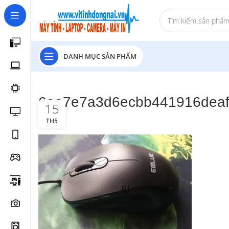
DANH MỤC SẢN PHẨM
6ae7e7a3d6ecbb441916deaf
15
TH5