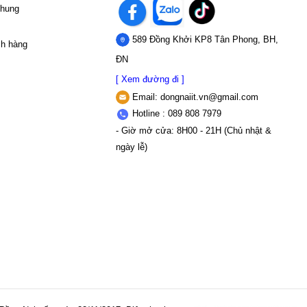
chung
589 Đồng Khởi KP8 Tân Phong, BH,
ch hàng
ĐN
[ Xem đường đi ]
Email:
dongnaiit.vn@gmail.com
Hotline : 089 808 7979
- Giờ mở cửa: 8H00 - 21H (Chủ nhật &
ngày lễ)