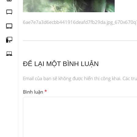
6ae7e7a3d6ecbb441916deafd7fb29da.jpg_670x670q
ĐỂ LẠI MỘT BÌNH LUẬN
Email của bạn sẽ không được hiển thị công khai.
Các tr
*
Bình luận