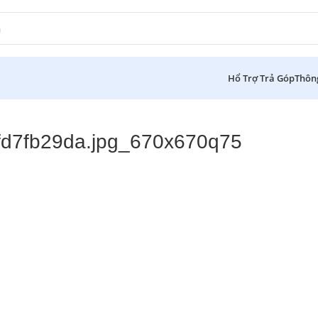
Hổ Trợ Trả Góp
Thôn
d7fb29da.jpg_670x670q75