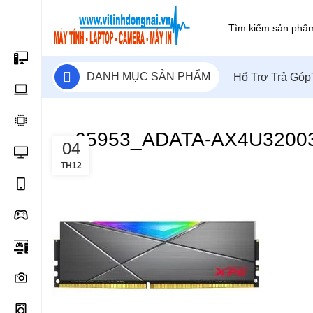
DANH MỤC SẢN PHẨM
Hổ Trợ Trả Góp
p_65953_ADATA-AX4U3200
04
TH12