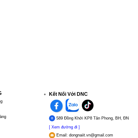
G
Kết Nối Với DNC
ng
hàng
589 Đồng Khởi KP8 Tân Phong, BH, ĐN
[ Xem đường đi ]
Email:
dongnaiit.vn@gmail.com