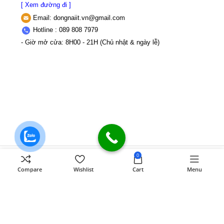
[ Xem đường đi ]
Email:
dongnaiit.vn@gmail.com
Hotline : 089 808 7979
- Giờ mở cửa: 8H00 - 21H (Chủ nhật & ngày lễ)
0
CÔNG TY TNHH VI TÍNH ĐỒNG NAI
Số
Compare
Wishlist
Cart
Menu
589,Đồng Khởi, KP8, P.Tân Triều, Tỉnh
Đồng Nai
MST: 3603507123 Sở Kế
hoạch và Đầu tư Tỉnh Đồng Nai cấp ngày
22/11/2017
Điện thoại: 089 808 7979
Mail:
dongnaiit.vn@gmail.com
Copyright
Vi Tính Đồng Nai
@
DONGNAICOMPUTER
.