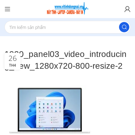
1920_panel03_video_introducin
26
g_new_1280x720-800-resize-2
TH4