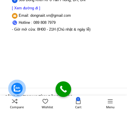
[ Xem đường đi ]
Email:
dongnaiit.vn@gmail.com
Hotline : 089 808 7979
- Giờ mở cửa: 8H00 - 21H (Chủ nhật & ngày lễ)
CÔNG TY TNHH VI TÍNH ĐỒNG NAI
Số
0
589,Đồng Khởi, KP8, P.Tân Triều, Tỉnh
Compare
Wishlist
Cart
Menu
Đồng Nai
MST: 3603507123 Sở Kế
hoạch và Đầu tư Tỉnh Đồng Nai cấp ngày
22/11/2017
Điện thoại: 089 808 7979
Mail:
dongnaiit.vn@gmail.com
Copyright
Vi Tính Đồng Nai