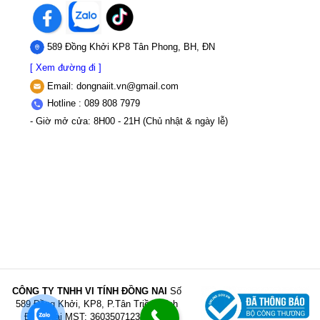
589 Đồng Khởi KP8 Tân Phong, BH, ĐN
[ Xem đường đi ]
Email:
dongnaiit.vn@gmail.com
Hotline : 089 808 7979
- Giờ mở cửa: 8H00 - 21H (Chủ nhật & ngày lễ)
CÔNG TY TNHH VI TÍNH ĐỒNG NAI
Số
589,Đồng Khởi, KP8, P.Tân Triều, Tỉnh
Đồng Nai
MST: 3603507123 Sở Kế