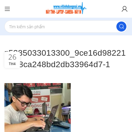
z5385033013300_9ce16d98221
26
e148ca248bd2db33964d7-1
TH4