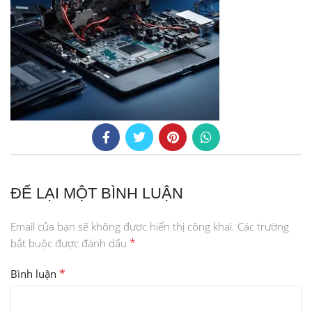
ĐỂ LẠI MỘT BÌNH LUẬN
Email của bạn sẽ không được hiển thị công khai.
Các trường
*
bắt buộc được đánh dấu
*
Bình luận