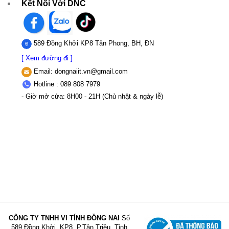
Kết Nối Với DNC
589 Đồng Khởi KP8 Tân Phong, BH, ĐN
[ Xem đường đi ]
Email:
dongnaiit.vn@gmail.com
Hotline : 089 808 7979
- Giờ mở cửa: 8H00 - 21H (Chủ nhật & ngày lễ)
CÔNG TY TNHH VI TÍNH ĐỒNG NAI
Số
589,Đồng Khởi, KP8, P.Tân Triều, Tỉnh