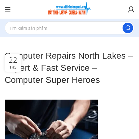
Computer Repairs North Lakes –
22
Expert & Fast Service –
TH5
Computer Super Heroes