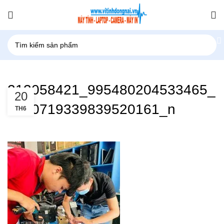
213058421_995480204533465_
20
4340719339839520161_n
TH6