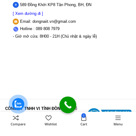
589 Đồng Khởi KP8 Tân Phong, BH, ĐN
[ Xem đường đi ]
Email:
dongnaiit.vn@gmail.com
Hotline : 089 808 7979
- Giờ mở cửa: 8H00 - 21H (Chủ nhật & ngày lễ)
CÔNG TY TNHH VI TÍNH ĐỒNG NAI
Số
589,Đồng Khởi, KP8, P.Tân Triều, Tỉnh
0
Đồng Nai
MST: 3603507123 Sở Kế
Compare
Wishlist
Cart
Menu
hoạch và Đầu tư Tỉnh Đồng Nai cấp ngày
22/11/2017
Điện thoại: 089 808 7979