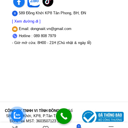
589 Đồng Khởi KP8 Tân Phong, BH, ĐN
[ Xem đường đi ]
Email:
dongnaiit.vn@gmail.com
Hotline : 089 808 7979
- Giờ mở cửa: 8H00 - 21H (Chủ nhật & ngày lễ)
CÔNG TY TNHH VI TÍNH ĐỒNG NAI
Số
589,Đồng Khởi, KP8, P.Tân Triều, Tỉnh
Đồng Nai
MST: 3603507123 Sở Kế
hoạch và Đầu tư Tỉnh Đồng Nai cấp ngày
0