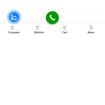
0
Compare
Wishlist
Cart
Menu
Kết Nối Với DNC
589 Đồng Khởi KP8 Tân Phong, BH, ĐN
[ Xem đường đi ]
Email:
dongnaiit.vn@gmail.com
Hotline : 089 808 7979
- Giờ mở cửa: 8H00 - 21H (Chủ nhật & ngày lễ)