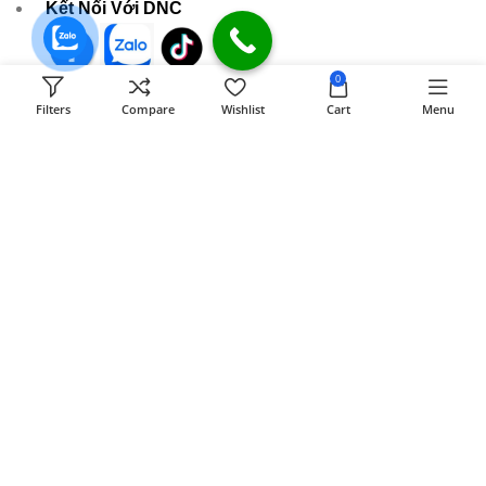
Kết Nối Với DNC
0
589 Đồng Khởi KP8 Tân Phong, BH, ĐN
Filters
Compare
Wishlist
Cart
Menu
[ Xem đường đi ]
Email:
dongnaiit.vn@gmail.com
Hotline : 089 808 7979
- Giờ mở cửa: 8H00 - 21H (Chủ nhật & ngày lễ)
CÔNG TY TNHH VI TÍNH ĐỒNG NAI
Số
589,Đồng Khởi, KP8, P.Tân Triều, Tỉnh