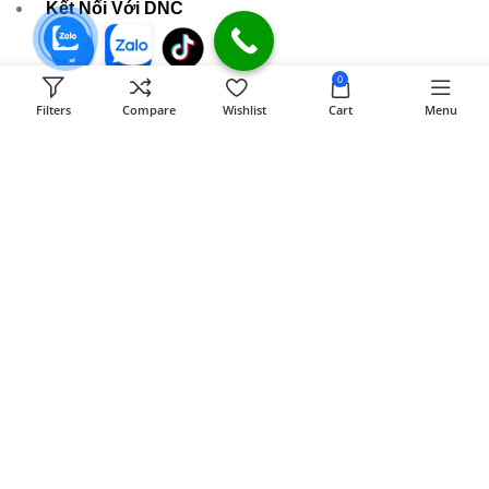
Kết Nối Với DNC
0
589 Đồng Khởi KP8 Tân Phong, BH, ĐN
Filters
Compare
Wishlist
Cart
Menu
[ Xem đường đi ]
Email:
dongnaiit.vn@gmail.com
Hotline : 089 808 7979
- Giờ mở cửa: 8H00 - 21H (Chủ nhật & ngày lễ)
CÔNG TY TNHH VI TÍNH ĐỒNG NAI
Số
589,Đồng Khởi, KP8, P.Tân Triều, Tỉnh