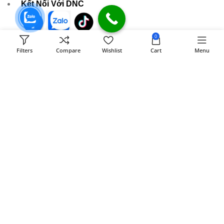
Kết Nối Với DNC
0
589 Đồng Khởi KP8 Tân Phong, BH, ĐN
Filters
Compare
Wishlist
Cart
Menu
[ Xem đường đi ]
Email:
dongnaiit.vn@gmail.com
Hotline : 089 808 7979
- Giờ mở cửa: 8H00 - 21H (Chủ nhật & ngày lễ)
CÔNG TY TNHH VI TÍNH ĐỒNG NAI
Số
589,Đồng Khởi, KP8, P.Tân Triều, Tỉnh