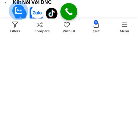
Kết Nối Với DNC
0
589 Đồng Khởi KP8 Tân Phong, BH, ĐN
Filters
Compare
Wishlist
Cart
Menu
[ Xem đường đi ]
Email:
dongnaiit.vn@gmail.com
Hotline : 089 808 7979
- Giờ mở cửa: 8H00 - 21H (Chủ nhật & ngày lễ)
CÔNG TY TNHH VI TÍNH ĐỒNG NAI
Số
589,Đồng Khởi, KP8, P.Tân Triều, Tỉnh