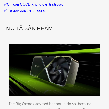
✅
Chỉ cần CCCD không cần trả trước
✅
Trả góp qua thẻ tín dụng
MÔ TẢ SẢN PHẨM
The Big Oxmox advised her not to do so, because