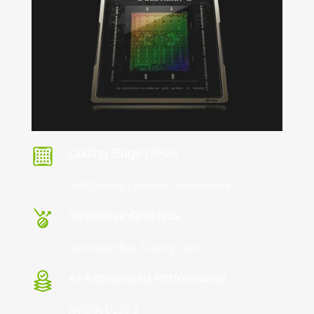
Cutting-Edge GPUs
NVIDIA Ada Lovelace Architecture
Immersive Graphics
Dedicated Ray Tracing Cores
AI-Accelerated Performance
NVIDIA DLSS 3