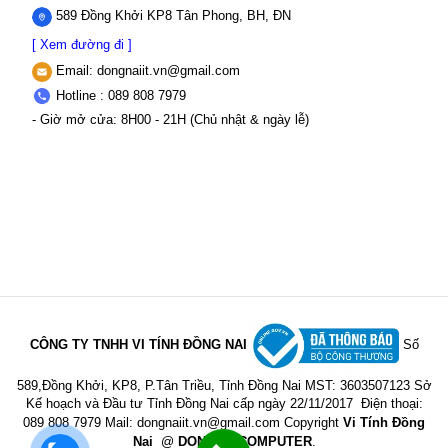
589 Đồng Khởi KP8 Tân Phong, BH, ĐN
[ Xem đường đi ]
Email:
dongnaiit.vn@gmail.com
Hotline : 089 808 7979
- Giờ mở cửa: 8H00 - 21H (Chủ nhật & ngày lễ)
CÔNG TY TNHH VI TÍNH ĐỒNG NAI
Số
589,Đồng Khởi, KP8, P.Tân Triều, Tỉnh Đồng Nai
MST: 3603507123 Sở
Kế hoạch và Đầu tư Tỉnh Đồng Nai cấp ngày 22/11/2017
Điện thoại:
089 808 7979 Mail:
dongnaiit.vn@gmail.com
Copyright
Vi Tính Đồng
Nai
@
DONGNAICOMPUTER
.