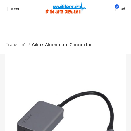
0
Menu
0
₫
Start typing to see posts you are looking for.
Trang chủ
Ailink Aluminium Connector