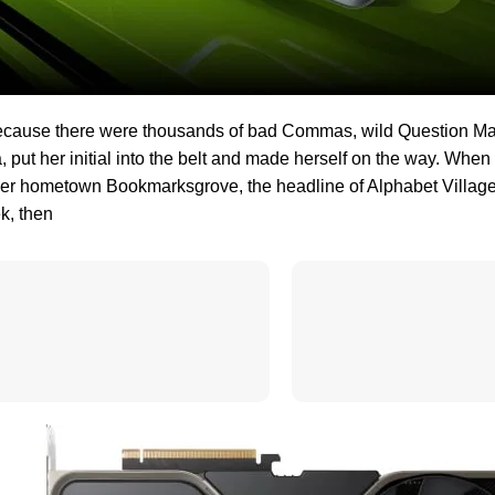
ecause there were thousands of bad Commas, wild Question Marks
 put her initial into the belt and made herself on the way. When s
 her hometown Bookmarksgrove, the headline of Alphabet Village
ek, then