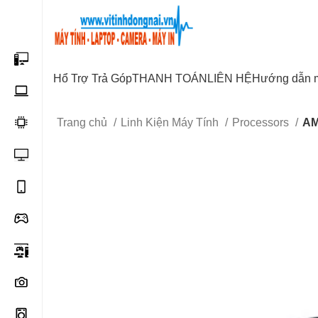
Start typing to see posts you are looking for.
Hổ Trợ Trả Góp
THANH TOÁN
LIÊN HỆ
Hướng dẫn 
Trang chủ
Linh Kiện Máy Tính
Processors
AM
SOLD OUT