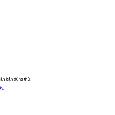
sẳn bản dùng thử.
ây.