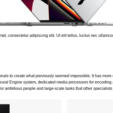
et, consectetur adipiscing elit. Ut elit tellus, luctus nec ullamco
nals to create what previously seemed impossible. It has mor
Neural Engine system, dedicated media processors for encoding
r ambitious people and large-scale tasks that other specialists