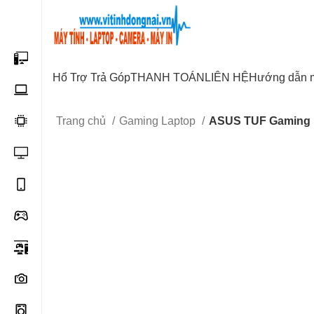
Start typing to see posts you are looking for.
Hổ Trợ Trả Góp
THANH TOÁN
LIÊN HỆ
Hướng dẫn 
Trang chủ
Gaming Laptop
ASUS TUF Gaming