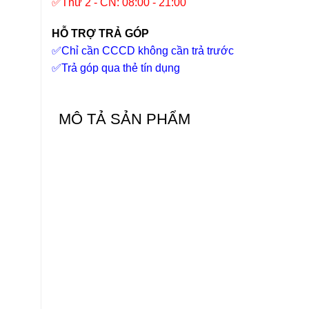
✅
Thứ 2 - CN: 08:00 - 21:00
HỖ TRỢ TRẢ GÓP
✅
Chỉ cần CCCD không cần trả trước
✅
Trả góp qua thẻ tín dụng
MÔ TẢ SẢN PHẨM