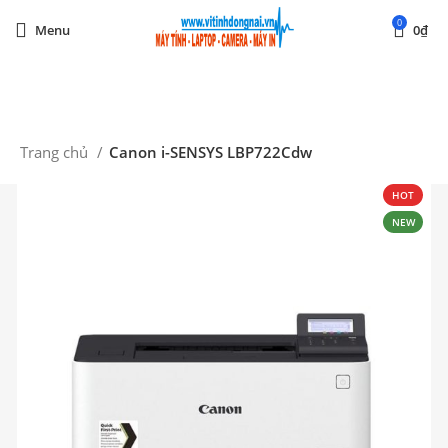
0
Menu
0
₫
Start typing to see posts you are looking for.
Trang chủ
Canon i-SENSYS LBP722Cdw
HOT
NEW