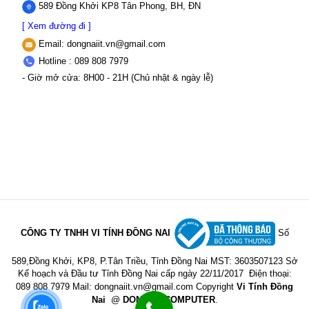
589 Đồng Khởi KP8 Tân Phong, BH, ĐN
[ Xem đường đi ]
Email:
dongnaiit.vn@gmail.com
Hotline : 089 808 7979
- Giờ mở cửa: 8H00 - 21H (Chủ nhật & ngày lễ)
CÔNG TY TNHH VI TÍNH ĐỒNG NAI
Số
589,Đồng Khởi, KP8, P.Tân Triều, Tỉnh Đồng Nai
MST: 3603507123 Sở
Kế hoạch và Đầu tư Tỉnh Đồng Nai cấp ngày 22/11/2017
Điện thoại:
089 808 7979 Mail:
dongnaiit.vn@gmail.com
Copyright
Vi Tính Đồng
Nai
@
DONGNAICOMPUTER
.