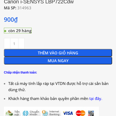
Canon i-SENSYS LBP722Cdw
Mã SP:
314963
900
₫
còn 29 hàng
THÊM VÀO GIỎ HÀNG
MUA NGAY
Chấp nhận thanh toán:
Tất cả máy tính lắp ráp tại VTDN được hỗ trợ cài sẳn bản
dùng thử.
Khách hàng tham khảo bản quyền phần mền
tại đây.