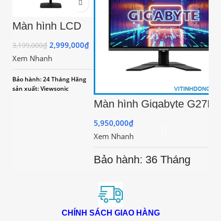
Màn hình LCD
VIEWSONIC
VA2432-H (1920
2,999,000
₫
3,199,000
₫
x
Xem Nhanh
1080/IPS/75Hz/4
ms)
Bảo hành: 24 Tháng
Hãng
sản xuất: Viewsonic
Màn hình Gigabyte G27F
(27
inch/FHD/VA/165Hz/1ms/
5,950,000
₫
nits/HDMI+DP/Cong)
Xem Nhanh
Bảo hành: 36 Tháng
CHÍNH SÁCH GIAO HÀNG