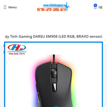
0
Menu
0
₫
Start typing to see posts you are looking for.
 Máy Tính Gaming DAREU EM908 (LED RGB, BRAVO sensor)
-16%
HOT