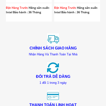
LAKE)
S
1
Đặt Hàng Trước
Hãng sản xuất:
Đặt Hàng Trước
Hãng sản xuất:
Hã
Intel
Bảo hành : 36 Tháng
Intel
Bảo hành : 36 Tháng
36
CHÍNH SÁCH GIAO HÀNG
Nhận Hàng Và Thanh Toán Tại Nhà
ĐỔI TRẢ DỄ DÀNG
1 đổi 1 trong 3 ngày
THANH TOÁN LINH HOẠT