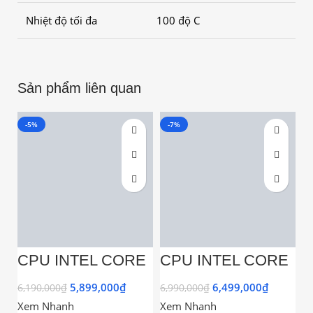
Nhiệt độ tối đa
100 độ C
Sản phẩm liên quan
-5%
-7%
-
CPU INTEL CORE
CPU INTEL CORE
C
I5 13400F 10
I5-13400 (UP TO
1
CORES 16
4.60GHZ, 10 NHÂN
4
5,899,000
₫
6,499,000
₫
6,190,000
₫
6,990,000
₫
5,
THREADS 20MB
16 LUỒNG,18MB
l
Xem Nhanh
Xem Nhanh
X
UP TO 4.6GHZ)
CACHE, RAPTOR
C