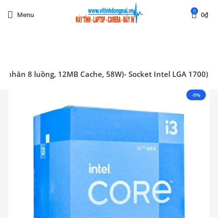
0
Menu
0
₫
Start typing to see posts you are looking for.
, 4 nhân 8 luồng, 12MB Cache, 58W)- Socket Intel LGA 1700)
-9%