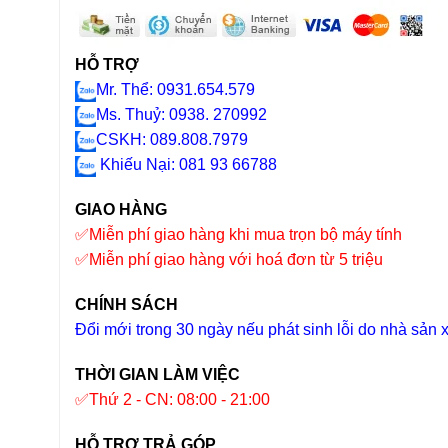
HỖ TRỢ
Mr. Thể: 0931.654.579
Ms. Thuỷ: 0938. 270992
CSKH: 089.808.7979
Khiếu Nại
: 081 93 66788
GIAO HÀNG
✅
Miễn phí giao hàng khi mua trọn bộ máy tính
✅
Miễn phí giao hàng với hoá đơn từ 5 triệu
CHÍNH SÁCH
Đổi mới trong 30 ngày nếu phát sinh lỗi do nhà sản 
THỜI GIAN LÀM VIỆC
✅
Thứ 2 - CN: 08:00 - 21:00
HỖ TRỢ TRẢ GÓP