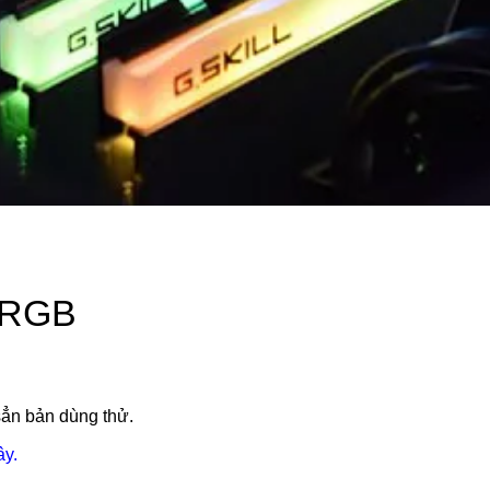
ARGB
sẳn bản dùng thử.
ây.