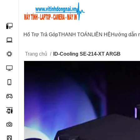
Start typing to see posts you are looking for.
Hổ Trợ Trả Góp
THANH TOÁN
LIÊN HỆ
Hướng dẫn 
Trang chủ
ID-Cooling SE-214-XT ARGB