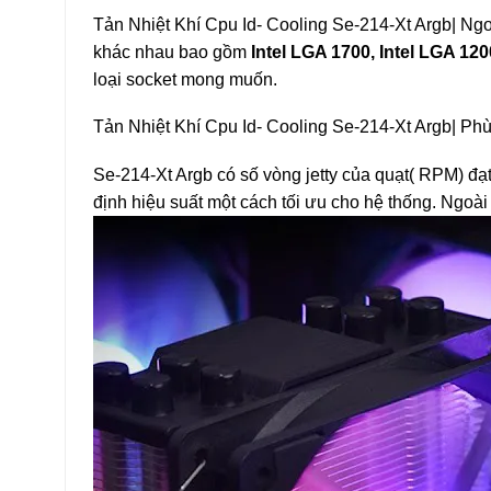
Tản Nhiệt Khí Cpu Id- Cooling Se-214-Xt Argb| Ng
khác nhau bao gồm
Intel LGA 1700, Intel LGA 120
loại socket mong muốn.
Tản Nhiệt Khí Cpu Id- Cooling Se-214-Xt Argb| Phù
Se-214-Xt Argb có số vòng jetty của quạt( RPM) 
định hiệu suất một cách tối ưu cho hệ thống. Ngoài r