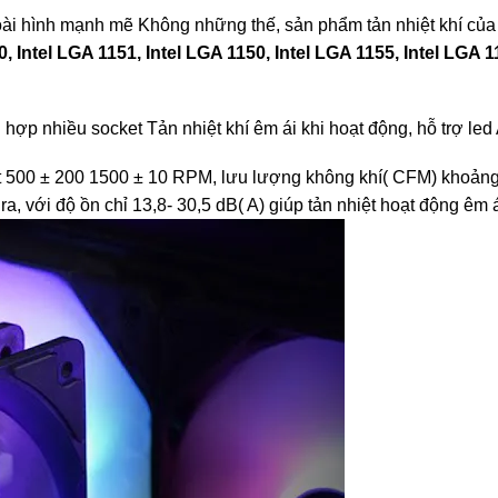
oài hình mạnh mẽ Không những thế, sản phẩm tản nhiệt khí của 
0, Intel LGA 1151, Intel LGA 1150, Intel LGA 1155, Intel LGA
 hợp nhiều socket Tản nhiệt khí êm ái khi hoạt động, hỗ trợ le
đạt 500 ± 200 1500 ± 10 RPM, lưu lượng không khí( CFM) khoả
a, với độ ồn chỉ 13,8- 30,5 dB( A) giúp tản nhiệt hoạt động êm á