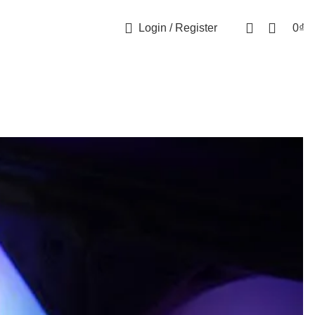
Login / Register
0
₫