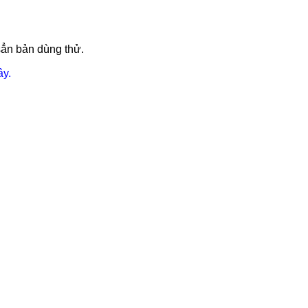
sẳn bản dùng thử.
ây.