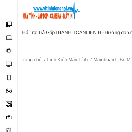
Start typing to see posts you are looking for.
Hổ Trợ Trả Góp
THANH TOÁN
LIÊN HỆ
Hướng dẫn 
Trang chủ
Linh Kiện Máy Tính
Mainboard - Bo 
-4%