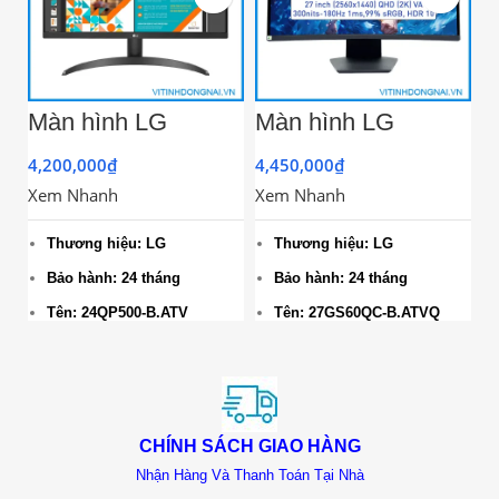
Màn hình LG
Màn hình LG
M
24QP500-B.ATV
27GS60QC-
L
23.8″ (QHD (2K)
B.ATVQ 27″ (QHD
i
4,200,000
₫
4,450,000
₫
4
2560 x 1440/ IPS/
(2K) 2560 x 1440/
/
Xem Nhanh
Xem Nhanh
X
75Hz/ 5 ms)
VA/ 180Hz/ 1 ms)
+
Bả
Thương hiệu: LG
Thương hiệu: LG
Bảo hành: 24 tháng
Bảo hành: 24 tháng
Tên: 24QP500-B.ATV
Tên: 27GS60QC-B.ATVQ
Màu sắc: Đen
Màu sắc: Đen
Nhu cầu: Văn phòng, Đồ
Nhu cầu: Gaming
họa - Kỹ thuật, Học sinh -
Sinh viên
CHÍNH SÁCH GIAO HÀNG
Nhận Hàng Và Thanh Toán Tại Nhà