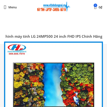
0
Menu
0
₫
Start typing to see posts you are looking for.
àn hình máy tính LG 24MP500 24 inch FHD IPS Chính Hãng
SOLD OUT