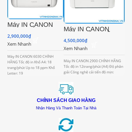
Máy IN CANON
Máy IN CANON
6030 CHÍNH
2900 CHÍNH HÃNG
HÃNG
2,900,000
₫
4,500,000
₫
Xem Nhanh
Xem Nhanh
Máy IN CANON 6030 CHÍNH
Máy IN CANON 2900 CHÍNH HÃNG
HÃNG Tốc độ in Khổ A4: 18
Tốc độ in 12trang/phút (A4) Độ phân
trang/phút Up to 18 ppm Khổ
giải Công nghệ cải tiến độ mịn:
Letter: 19
CHÍNH SÁCH GIAO HÀNG
Nhận Hàng Và Thanh Toán Tại Nhà