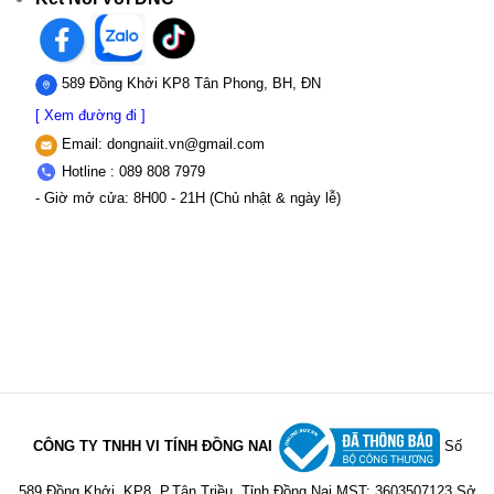
589 Đồng Khởi KP8 Tân Phong, BH, ĐN
[ Xem đường đi ]
Email:
dongnaiit.vn@gmail.com
Hotline : 089 808 7979
- Giờ mở cửa: 8H00 - 21H (Chủ nhật & ngày lễ)
CÔNG TY TNHH VI TÍNH ĐỒNG NAI
Số
589,Đồng Khởi, KP8, P.Tân Triều, Tỉnh Đồng Nai
MST: 3603507123 Sở