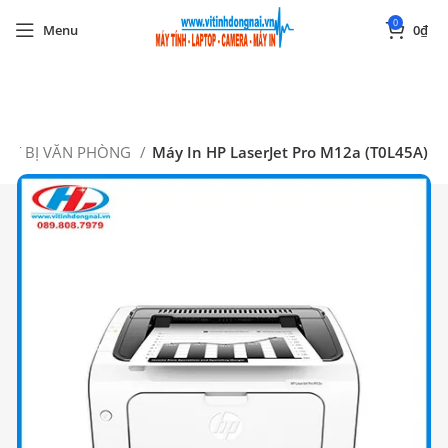
0
Menu
0
₫
Start typing to see posts you are looking for.
IẾT BỊ VĂN PHÒNG
Máy In HP LaserJet Pro M12a (T0L45A)