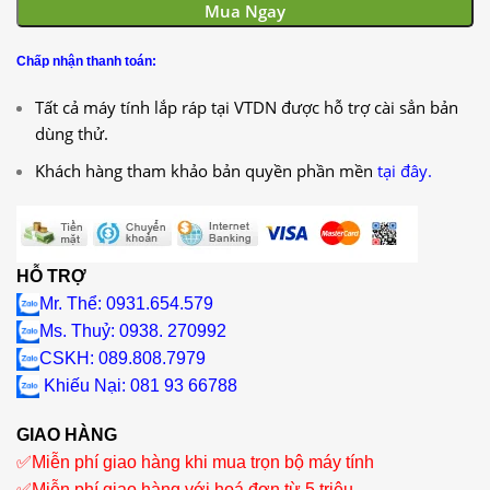
Mua Ngay
Chấp nhận thanh toán:
Tất cả máy tính lắp ráp tại VTDN được hỗ trợ cài sẳn bản
dùng thử.
Khách hàng tham khảo bản quyền phần mền
tại đây.
HỖ TRỢ
Mr. Thể: 0931.654.579
Ms. Thuỷ: 0938. 270992
CSKH: 089.808.7979
Khiếu Nại
: 081 93 66788
GIAO HÀNG
✅
Miễn phí giao hàng khi mua trọn bộ máy tính
✅
Miễn phí giao hàng với hoá đơn từ 5 triệu