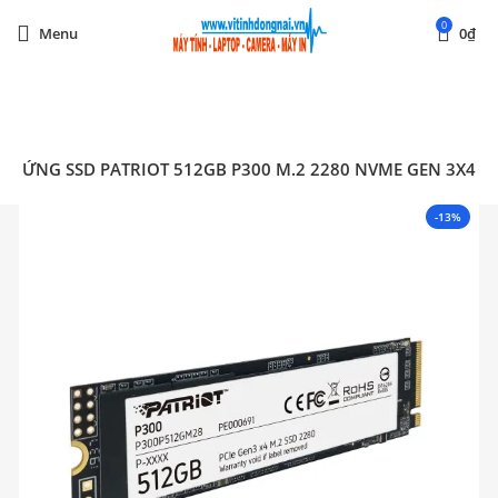
0
Menu
0
₫
Start typing to see posts you are looking for.
Ổ CỨNG SSD PATRIOT 512GB P300 M.2 2280 NVME GEN 3X4
-13%