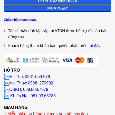
THÊM VÀO GIỎ HÀNG
MUA NGAY
Chấp nhận thanh toán:
Tất cả máy tính lắp ráp tại VTDN được hỗ trợ cài sẳn bản
dùng thử.
Khách hàng tham khảo bản quyền phần mền
tại đây.
HỖ TRỢ
Mr. Thể: 0931.654.579
Ms. Thuỷ: 0938. 270992
CSKH: 089.808.7979
Khiếu Nại
: 081 93 66788
GIAO HÀNG
✅
Miễn phí giao hàng khi mua trọn bộ máy tính