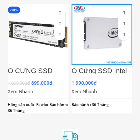
-18%
Ổ CỨNG SSD
Ổ Cứng SSD Intel
PATRIOT 256GB
Pro 512GB 2.5 inch
P300 M.2 2280
chính hãng
899,000
₫
1,990,000
₫
1,099,000
₫
NVME GEN 3X4
Xem Nhanh
Xem Nhanh
Hãng sản xuất: Patriot
Bảo hành:
Bảo hành : 36 Tháng
36 Tháng