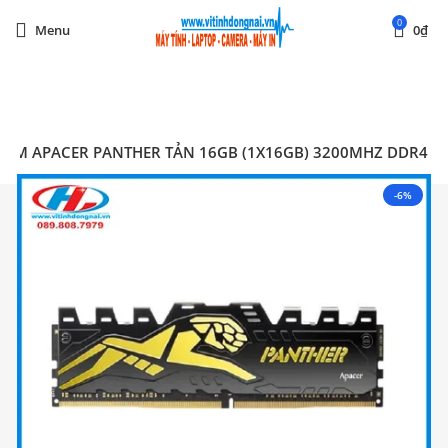
0
Menu
0
₫
Start typing to see posts you are looking for.
RAM APACER PANTHER TẢN 16GB (1X16GB) 3200MHZ DDR4
-6%