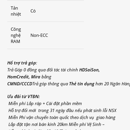
Tản
Có
nhiệt
Công
nghệ
Non-ECC
RAM
Hổ trợ trả góp
:
Trả
Góp
0 đồng qua đối
tác
tài
chính
HDSaiSon,
HomCredit, Mira
bằng
CMND/CCCD
Trả
góp
thông qua
Thẻ tín dụng
hơn 20 Ngân
Hàn
Ưu đãi từ VTĐN:
Miễn phí Lắp ráp + Cài đặt phần mềm
Hỗ trợ đổi mới trong 31 ngày đầu nếu phát sinh lỗi NSX
Miễn Phí vận chuyển toàn quốc theo dịch vụ giao hàng
Lắp đặt tận nơi bán kính 20km
Miễn phí Vệ Sinh –