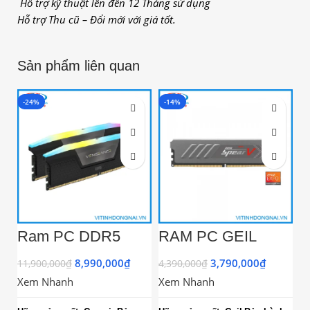
Hỗ trợ kỹ thuật lên đến 12 Tháng sử dụng
Hỗ trợ Thu cũ – Đổi mới với giá tốt.
Sản phẩm liên quan
-24%
-14%
-
Ram PC DDR5
RAM PC GEIL
R
32GB Corsair
SPEAR V DDR5
H
Vengeance RGB
16GB BUSS 5200
1
8,990,000
₫
3,790,000
₫
11,900,000
₫
4,390,000
₫
3,
(2x16GB) 6000MHz
BLACK Tản Nhiệt
3
Xem Nhanh
Xem Nhanh
X
(GASB516GB5200
C38BSC)