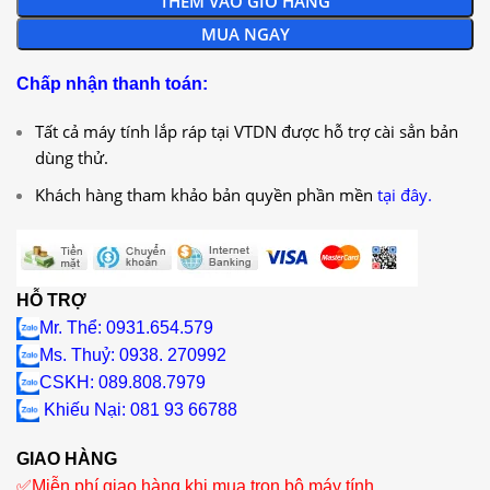
THÊM VÀO GIỎ HÀNG
MUA NGAY
Chấp nhận thanh toán:
Tất cả máy tính lắp ráp tại VTDN được hỗ trợ cài sẳn bản
dùng thử.
Khách hàng tham khảo bản quyền phần mền
tại đây.
HỖ TRỢ
Mr. Thể: 0931.654.579
Ms. Thuỷ: 0938. 270992
CSKH: 089.808.7979
Khiếu Nại
: 081 93 66788
GIAO HÀNG
✅
Miễn phí giao hàng khi mua trọn bộ máy tính