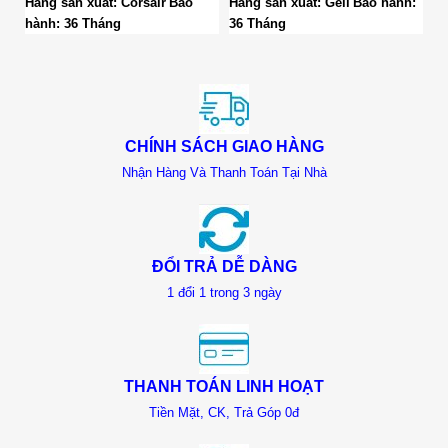
Hãng sản xuất: Corsair
Bảo
Hãng sản xuất: Geil
Bảo hành:
Hã
hành: 36 Tháng
36 Tháng
hà
CHÍNH SÁCH GIAO HÀNG
Nhận Hàng Và Thanh Toán Tại Nhà
ĐỔI TRẢ DỄ DÀNG
1 đổi 1 trong 3 ngày
THANH TOÁN LINH HOẠT
Tiền Mặt, CK, Trả Góp 0đ