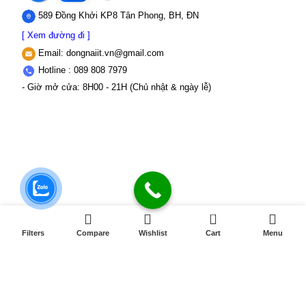
589 Đồng Khởi KP8 Tân Phong, BH, ĐN
[ Xem đường đi ]
Email:
dongnaiit.vn@gmail.com
Hotline : 089 808 7979
- Giờ mở cửa: 8H00 - 21H (Chủ nhật & ngày lễ)
0
Filters
Compare
Wishlist
Cart
Menu
CÔNG TY TNHH VI TÍNH ĐỒNG NAI
Số
589,Đồng Khởi, KP8, P.Tân Triều, Tỉnh Đồng Nai
MST: 3603507123 Sở
Kế hoạch và Đầu tư Tỉnh Đồng Nai cấp ngày 22/11/2017
Điện thoại:
089 808 7979 Mail:
dongnaiit.vn@gmail.com
Copyright
Vi Tính Đồng