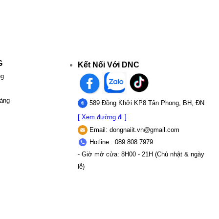
G
Kết Nối Với DNC
ng
hàng
589 Đồng Khởi KP8 Tân Phong, BH, ĐN
[ Xem đường đi ]
Email:
dongnaiit.vn@gmail.com
Hotline : 089 808 7979
- Giờ mở cửa: 8H00 - 21H (Chủ nhật & ngày
lễ)