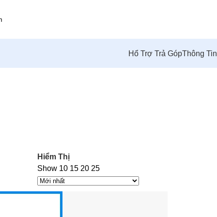
Hổ Trợ Trả Góp
Thông Ti
Hiểm Thị
Show
10
15
20
25