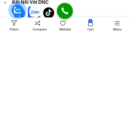
Kết Nối Với DNC
0
589 Đồng Khởi KP8 Tân Phong, BH, ĐN
Filters
Compare
Wishlist
Cart
Menu
[ Xem đường đi ]
Email:
dongnaiit.vn@gmail.com
Hotline : 089 808 7979
- Giờ mở cửa: 8H00 - 21H (Chủ nhật & ngày lễ)
CÔNG TY TNHH VI TÍNH ĐỒNG NAI
Số
589,Đồng Khởi, KP8, P.Tân Triều, Tỉnh