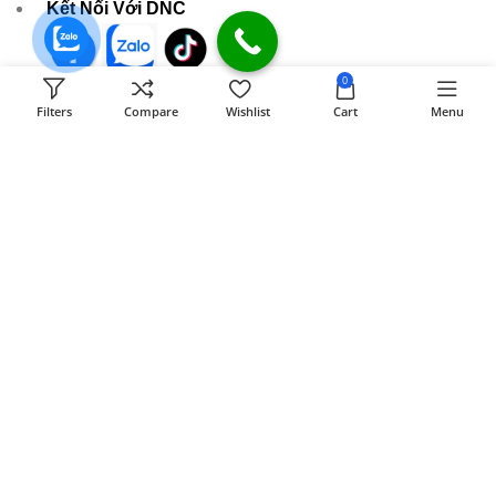
Kết Nối Với DNC
0
589 Đồng Khởi KP8 Tân Phong, BH, ĐN
Filters
Compare
Wishlist
Cart
Menu
[ Xem đường đi ]
Email:
dongnaiit.vn@gmail.com
Hotline : 089 808 7979
- Giờ mở cửa: 8H00 - 21H (Chủ nhật & ngày lễ)
CÔNG TY TNHH VI TÍNH ĐỒNG NAI
Số
589,Đồng Khởi, KP8, P.Tân Triều, Tỉnh