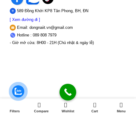
589 Đồng Khởi KP8 Tân Phong, BH, ĐN
[ Xem đường đi ]
Email:
dongnaiit.vn@gmail.com
Hotline : 089 808 7979
- Giờ mở cửa: 8H00 - 21H (Chủ nhật & ngày lễ)
0
Filters
Compare
Wishlist
Cart
Menu
CÔNG TY TNHH VI TÍNH ĐỒNG NAI
Số
589,Đồng Khởi, KP8, P.Tân Triều, Tỉnh Đồng Nai
MST: 3603507123 Sở
Kế hoạch và Đầu tư Tỉnh Đồng Nai cấp ngày 22/11/2017
Điện thoại:
089 808 7979 Mail:
dongnaiit.vn@gmail.com
Copyright
Vi Tính Đồng