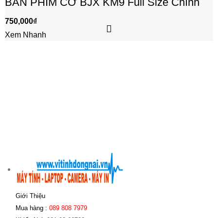
BÀN PHÍM CƠ BJX KM9 Full Size Chính
hãng
750,000
₫
Xem Nhanh
Giới Thiệu
Mua hàng :
089 808 7979