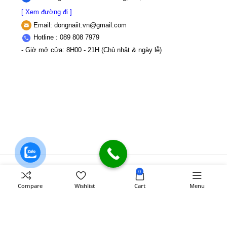
[ Xem đường đi ]
Email:
dongnaiit.vn@gmail.com
Hotline : 089 808 7979
- Giờ mở cửa: 8H00 - 21H (Chủ nhật & ngày lễ)
CÔNG TY TNHH VI TÍNH ĐỒNG NAI
Số
0
589,Đồng Khởi, KP8, P.Tân Triều, Tỉnh
Compare
Wishlist
Cart
Menu
Đồng Nai
MST: 3603507123 Sở Kế
hoạch và Đầu tư Tỉnh Đồng Nai cấp ngày
22/11/2017
Điện thoại: 089 808 7979
Mail:
dongnaiit.vn@gmail.com
Copyright
Vi Tính Đồng Nai
@
DONGNAICOMPUTER
.