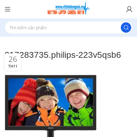
317283735.philips-223v5qsb6
26
TH11