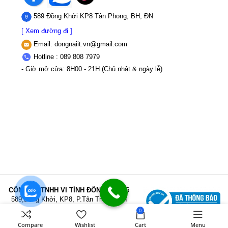
589 Đồng Khởi KP8 Tân Phong, BH, ĐN
[ Xem đường đi ]
Email:
dongnaiit.vn@gmail.com
Hotline : 089 808 7979
- Giờ mở cửa: 8H00 - 21H (Chủ nhật & ngày lễ)
CÔNG TY TNHH VI TÍNH ĐỒNG NAI
Số
589,Đồng Khởi, KP8, P.Tân Triều, Tỉnh
Đồng Nai
MST: 3603507123 Sở Kế
0
hoạch và Đầu tư Tỉnh Đồng Nai cấp ngày
Compare
Wishlist
Cart
Menu
22/11/2017
Điện thoại: 089 808 7979