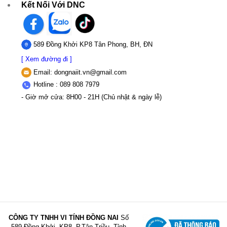
Kết Nối Với DNC
589 Đồng Khởi KP8 Tân Phong, BH, ĐN
[ Xem đường đi ]
Email:
dongnaiit.vn@gmail.com
Hotline : 089 808 7979
- Giờ mở cửa: 8H00 - 21H (Chủ nhật & ngày lễ)
CÔNG TY TNHH VI TÍNH ĐỒNG NAI
Số
589,Đồng Khởi, KP8, P.Tân Triều, Tỉnh