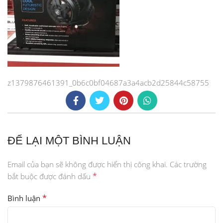
z1379876461391_0b6c0bf04687a3a4acb2d25844c58755
ĐỂ LẠI MỘT BÌNH LUẬN
Email của bạn sẽ không được hiển thị công khai.
Các trường
*
bắt buộc được đánh dấu
*
Bình luận